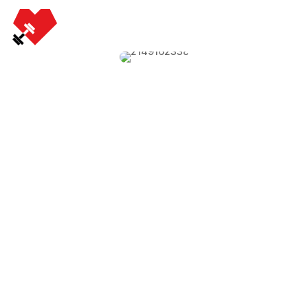
VARIABLES PARA CONTROLAR LA
CARGA DEL ENTRENAMIENTO
por
admin
|
Abr 30, 2020
La “carga” de entrenamiento no ha de
asociarse a la cantidad de kilos que
movemos, sino al “estímulo” que dicho
entrenamiento supone para el organismo,